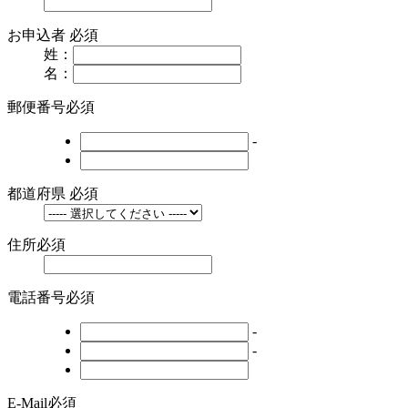
お申込者
必須
姓：
名：
郵便番号
必須
-
都道府県
必須
住所
必須
電話番号
必須
-
-
E-Mail
必須