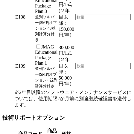
Educational
円/1式
Package
(２年
Plan 3
E108
目以
並列ソルバ
ー(SMP)オプ
降：
ション 48並
150,000
列計算分付
円/年）
き
JMAG
300,000
Educational
円/1式
Package
(２年
Plan 1
目以
E109
並列ソルバ
降：
ー(SMP)オプ
50,000
ション 8並列
円/年）
計算分付き
※2年目以降のソフトウェア・メンテナンスサービスに
ついては、使用期限2か月前に別途継続確認書を送付し
ます。
技術サポートオプション
商品
商品コード
価格