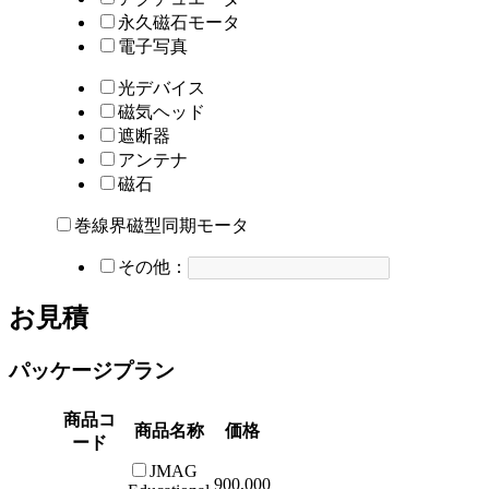
永久磁石モータ
電子写真
光デバイス
磁気ヘッド
遮断器
アンテナ
磁石
巻線界磁型同期モータ
その他：
お見積
パッケージプラン
商品コ
商品名称
価格
ード
JMAG
900,000